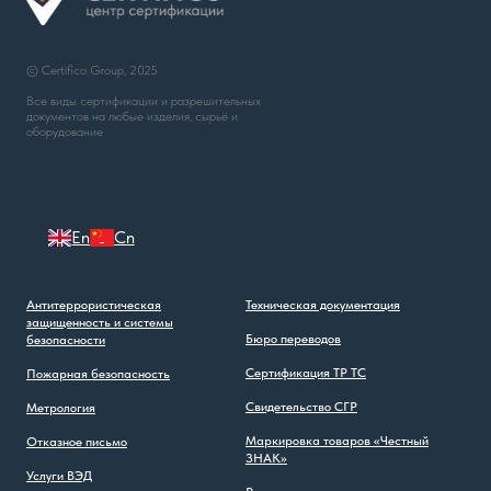
© Certifico Group, 2025
Все виды сертификации и разрешительных
документов на любые изделия, сырьё и
оборудование
En
Cn
Антитеррористическая
Техническая документация
защищенность и системы
Бюро переводов
безопасности
Сертификация ТР ТС
Пожарная безопасность
Свидетельство СГР
Метрология
Маркировка товаров «Честный
Отказное письмо
ЗНАК»
Услуги ВЭД