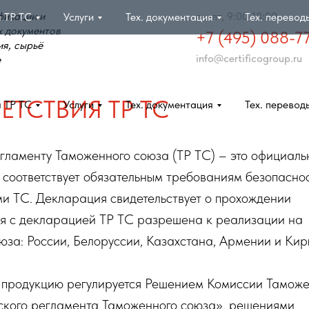
фикации и
пн-пт, 9:00-18:00
 ТР ТС
Услуги
Тех. документация
Тех. перевод
 документов
+7 (495) 088-7
ия, сырьё
info@certificogroup.ru
е
 ТС
ТСТВИЯ ТР ТС
 ТР ТС
Услуги
Тех. документация
Тех. перевод
егламенту Таможенного союза (ТР ТС) – это официаль
я соответствует обязательным требованиям безопаснос
и ТС. Декларация свидетельствует о прохождении
ия с декларацией ТР ТС разрешена к реализации на
за: России, Белоруссии, Казахстана, Армении и Кир
 продукцию регулируется Решением Комиссии Таможе
кого регламента Таможенного союза», решениями