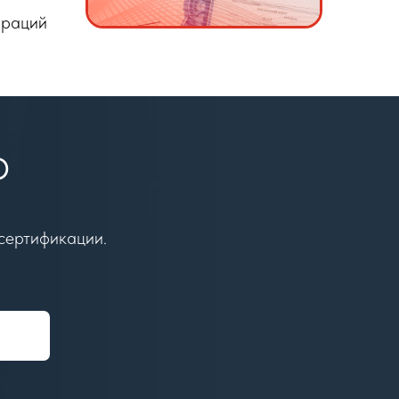
араций
Ю
 сертификации.