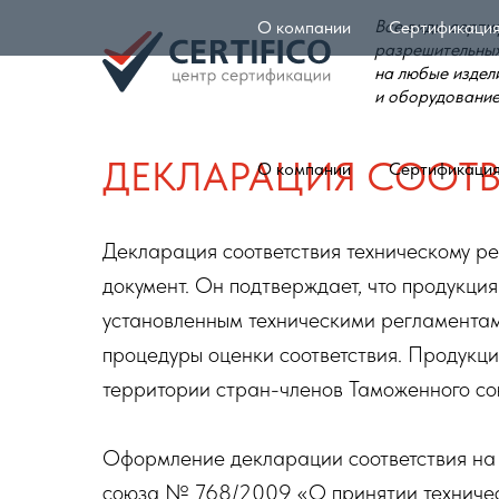
Все виды серти
О компании
Сертификация
разрешительных
на любые издел
и оборудовани
Главная
Услуги
Декларация соответствия ТР
»
»
ДЕКЛАРАЦИЯ СООТВЕ
О компании
Сертификация
Декларация соответствия техническому р
документ. Он подтверждает, что продукци
установленным техническими регламентам
процедуры оценки соответствия. Продукц
территории стран-членов Таможенного сою
Оформление декларации соответствия на
союза № 768/2009 «О принятии техничес