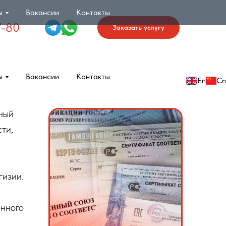
ы
Вакансии
Контакты
7-80
Заказать услугу
ы
Вакансии
Контакты
En
Cn
ный
ти,
гизии.
нного