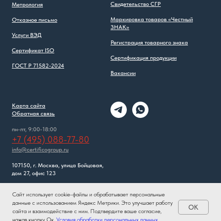
Свидетельство СГР
Метрология
Маркировка товаров «Честный
Отказное письмо
ЗНАК»
Услуги ВЭД
Регистрация товарного знака
Сертификат ISO
Сертификация продукции
ГОСТ Р 71582-2024
Вакансии
Карта сайта
Обратная связь
пн-пт, 9:00-18:00
+7 (495) 088-77-80
info@certificogroup.ru
107150, г. Москва, улица Бойцовая,
дом 27, офис 123
Сайт использует cookie-файлы и обрабатывает персональные
данные с использованием Яндекс Метрики. Это улучшает работу
OK
сайта и взаимодействие с ним. Подтвердите ваше согласие,
нажав кнопку Ок.
Условия обработки персональных данных