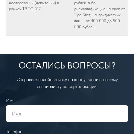
исследований (испытаний) в
рублей либо
рамках ТР ТС 017.
дисквалификацию на срок от
1 до 3лет, на юридических
лиц — от 400 000 до 500
000 рублей.
ОСТАЛИСЬ ВОПРОСЫ?
Отправьте онлайн-заявку на консультацию нашему
специалисту по сертификации.
Имя
Телефон