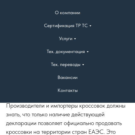
О компании
Сертификация ТР ТС
Главная
»
Услуги
»
Декларация соответствия ТР ТС
»
Декларация кроссовок
Услуги
ОФОРМЛЕНИЕ
Тех. документация
ДЕКЛАРАЦИИ
Тех. переводы
СООТВЕТСТВИЯ НА
Вакансии
КРОССОВКИ
Контакты
Производители и импортеры кроссовок должны
знать, что только наличие действующей
декларации позволяет официально продавать
кроссовки на территории стран ЕАЭС. Это