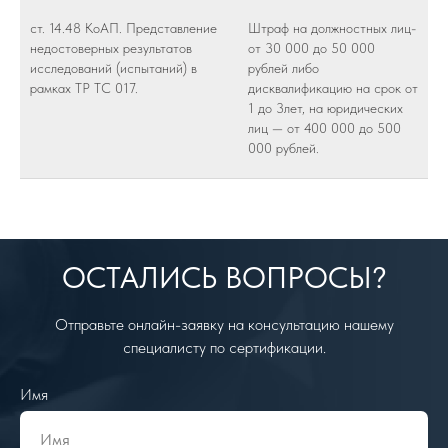
ст. 14.48 КоАП. Представление
Штраф на должностных лиц-
недостоверных результатов
от 30 000 до 50 000
исследований (испытаний) в
рублей либо
рамках ТР ТС 017.
дисквалификацию на срок от
1 до 3лет, на юридических
лиц — от 400 000 до 500
000 рублей.
ОСТАЛИСЬ ВОПРОСЫ?
Отправьте онлайн-заявку на консультацию нашему
специалисту по сертификации.
Имя