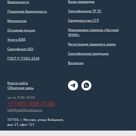
Бюро переводов
безопасности
Сертификация ТР ТС
Пожарная безопасность
Свидетельство СГР
Метрология
Маркировка товаров «Честный
Отказное письмо
ЗНАК»
Услуги ВЭД
Регистрация товарного знака
Сертификат ISO
Сертификация продукции
ГОСТ Р 71582-2024
Вакансии
Карта сайта
Обратная связь
пн-пт, 9:00-18:00
+7 (495) 088-77-80
info@certificogroup.ru
107150, г. Москва, улица Бойцовая,
дом 27, офис 123